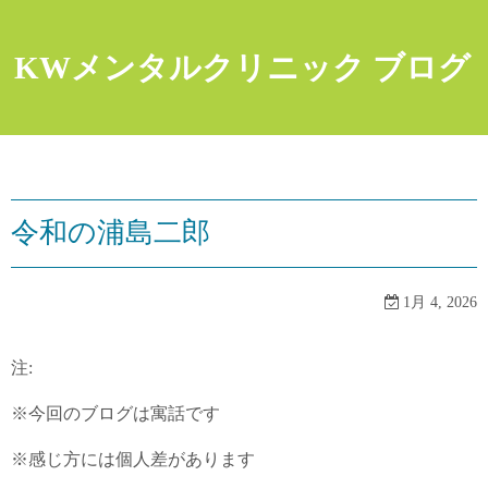
コ
ン
KWメンタルクリニック ブログ
テ
ン
ツ
へ
ス
キ
令和の浦島二郎
ッ
プ
1月 4, 2026
注:
※今回のブログは寓話です
※感じ方には個人差があります