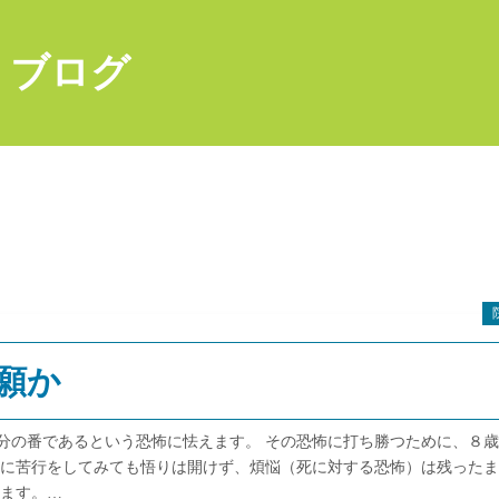
 ブログ
願か
分の番であるという恐怖に怯えます。 その恐怖に打ち勝つために、８
なに苦行をしてみても悟りは開けず、煩悩（死に対する恐怖）は残った
います。…