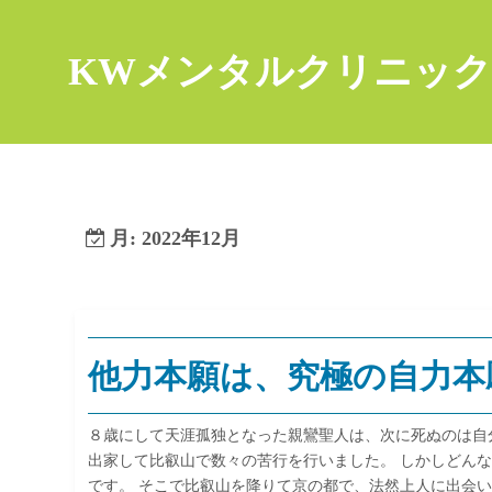
コ
ン
KWメンタルクリニック
テ
ン
ツ
へ
ス
キ
月:
2022年12月
ッ
プ
他力本願は、究極の自力本
８歳にして天涯孤独となった親鸞聖人は、次に死ぬのは自
出家して比叡山で数々の苦行を行いました。 しかしどん
です。 そこで比叡山を降りて京の都で、法然上人に出会