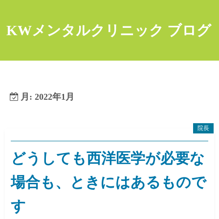
コ
ン
KWメンタルクリニック ブログ
テ
ン
ツ
へ
ス
キ
月:
2022年1月
ッ
プ
院長
どうしても西洋医学が必要な
場合も、ときにはあるもので
す