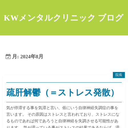
コ
ン
KWメンタルクリニック ブログ
テ
ン
ツ
へ
ス
キ
月:
2024年8月
ッ
プ
院長
疏肝解鬱（＝ストレス発散）
気が停滞する事を気滞と言い、俗にいう自律神経失調症の事を
言います。 その原因はストレスと言われており、ストレスにな
るものであれば何であろうと自律神経を失調させる可能性があ
ります。 気が滞っている事がストレスの結果であるならば、滞