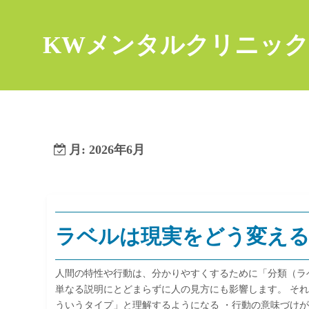
コ
ン
KWメンタルクリニック
テ
ン
ツ
へ
ス
キ
月:
2026年6月
ッ
プ
ラベルは現実をどう変え
人間の特性や行動は、分かりやすくするために「分類（ラ
単なる説明にとどまらずに人の見方にも影響します。 それ
ういうタイプ」と理解するようになる ・行動の意味づけ