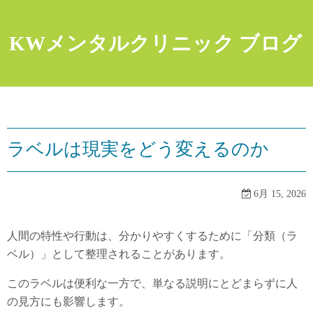
コ
ン
KWメンタルクリニック ブログ
テ
ン
ツ
へ
ス
キ
ラベルは現実をどう変えるのか
ッ
プ
6月 15, 2026
人間の特性や行動は、分かりやすくするために「分類（ラ
ベル）」として整理されることがあります。
このラベルは便利な一方で、単なる説明にとどまらずに人
の見方にも影響します。