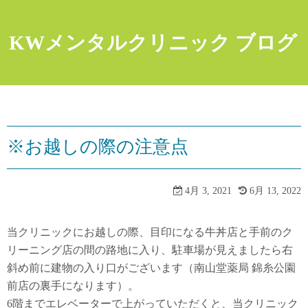
コ
ン
KWメンタルクリニック ブログ
テ
ン
ツ
へ
ス
キ
※お越しの際の注意点
ッ
プ
4月 3, 2021
6月 13, 2022
当クリニックにお越しの際、目印になる牛丼店と手前のク
リーニング店の間の路地に入り、駐車場が見えましたら右
斜め前に建物の入り口がございます（南山堂薬局 錦糸公園
前店の裏手になります）。
6階までエレベーターで上がっていただくと、当クリニック