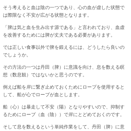
そう考えると血は陰の一つであり、心の血が虚した状態で
は際限なく不安が広がる状態となります。
「脾は気と血を生み出す源である」と言われており、血虚
を改善するためには脾が丈夫である必要があります。
では正しい食事以外で脾を鍛えるには、どうしたら良いの
でしょうか。
その方法の一つは丹田（脾）に意識を向け、息を数える瞑
想（数息観）ではないかと思うのです。
例えば船を岸に繋ぎ止めておくためにロープを使用すると
して、船が心でロープが血とします。
船（心）は暴走して不安（陽）となりやすいので、抑制す
るためにロープ（血（陰））で岸にとどめておくのです。
そして息を数えるという単純作業をして、丹田（脾）に意