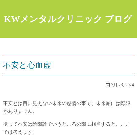
コ
ン
KWメンタルクリニック ブログ
テ
ン
ツ
へ
ス
キ
不安と心血虚
ッ
プ
7月 23, 2024
不安とは目に見えない未来の感情の事で、未来軸には際限
がありません。
従って不安は陰陽論でいうところの陽に相当すると、ここ
では考えます。