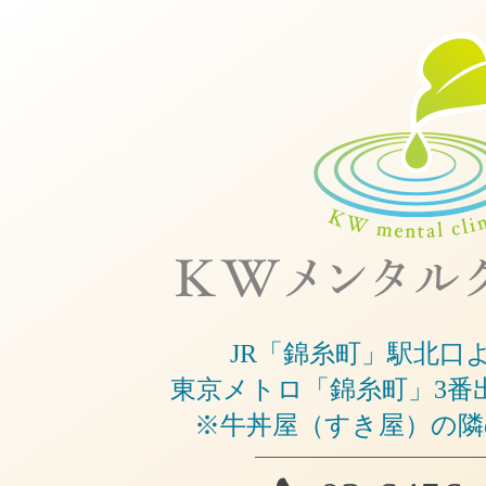
JR「錦糸町」駅北口
東京メトロ「錦糸町」3番
※牛丼屋（すき屋）の