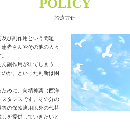
POLICY
診療方針
与及び副作用という問題
、患者さんやその他の人々
す。
たん副作用が出てしまう
なのか、といった判断は困
るために、向精神薬（西洋
うスタンスです。その分の
器等の保険適用以外の代替
癒しを提供していきたいと