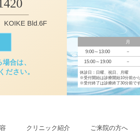
1420
IKE Bld.6F
月
9:00～13:00
－
る場合は、
15:00～19:00
－
ください。
休診日：日曜、祝日、月曜
※受付開始は診療開始10分前か
※受付終了は診療終了30分前で
容
クリニック紹介
ご来院の方へ