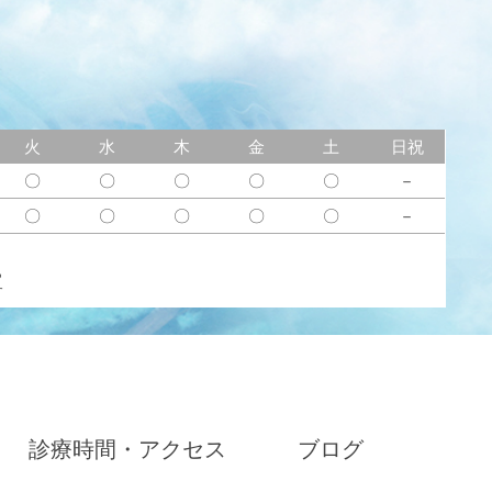
火
水
木
金
土
日祝
〇
〇
〇
〇
〇
－
〇
〇
〇
〇
〇
－
ら
す
診療時間・アクセス
ブログ