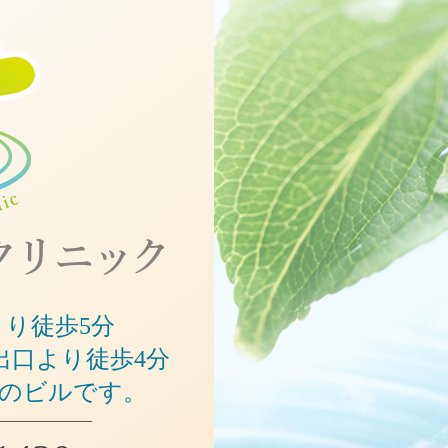
錦糸町の心療内科 精神科｜KWメ
より徒歩5分
出口より徒歩4分
隣のビルです。