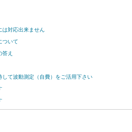
には対応出来ません
について
の答え
待して波動測定（自費）をご活用下さい
す
す