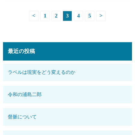
投
<
1
2
3
4
5
>
稿
の
ペ
最近の投稿
ー
ラベルは現実をどう変えるのか
ジ
送
令和の浦島二郎
り
督脈について