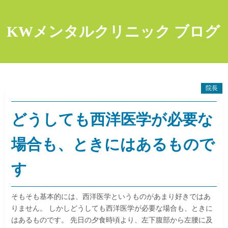
コ
ン
KWメンタルクリニック ブログ
テ
ン
ツ
へ
ス
院長
キ
ッ
どうしても西洋医学が必要な
プ
場合も、ときにはあるもので
す
そもそも基本的には、西洋医学というものがあまり好きではあ
りません。 しかしどうしても西洋医学が必要な場合も、ときに
はあるものです。 先日の夕食時頃より、左下腹部から左腰に及